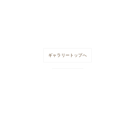
ギャラリートップへ
一覧に戻る
18:00 / [定休日] 土,日
お問い合わせ
家具･株式会社A・1インテリアの口コミ情報
愛知のオーダ