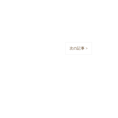
次の記事 >
はこちら
採用情報はこちら
ー家具･株式会社A・1インテリアの評判