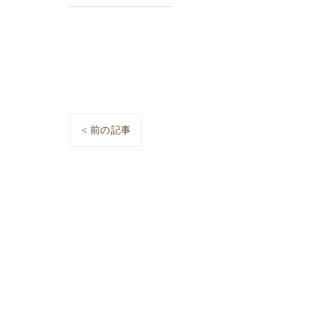
< 前の記事
0567-69-5560
[営業時間] 9:00 〜 
ホーム
コンセプト
愛知のオーダー